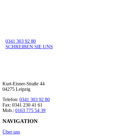
Sie möchten ganz unverbindlich einen Beratungstermin
vereinbaren?
Dann rufen Sie doch einfach kurz durch oder schreiben Sie uns eine
E-Mail.
Vielen Dank.
0341 303 92 80
SCHREIBEN SIE UNS
Kurt-Eisner-Straße 44
04275 Leipzig
Telefon:
0341 303 92 80
Fax: 0341 230 41 61
Mob.:
0163 775 54 39
NAVIGATION
Über uns