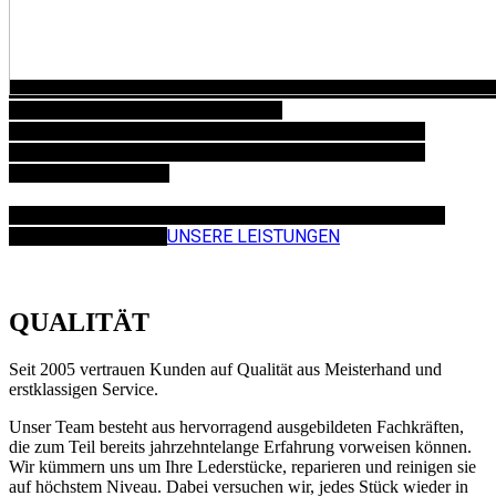
HERZLICH WILLKOMMEN BEI DER
R&R LEDERREPARATUR UND SATTLEREI!
Wir sind Ihr
professioneller Ansprechpartner für die Reparatur und
Reinigung von Leder.
Hier finden Sie nähere Informationen zu unserem breiten
Leistungsspektrum.
UNSERE LEISTUNGEN
QUALITÄT
Seit 2005 vertrauen Kunden auf Qualität aus Meisterhand und
erstklassigen Service.
Unser Team besteht aus hervorragend ausgebildeten Fachkräften,
die zum Teil bereits jahrzehntelange Erfahrung vorweisen können.
Wir kümmern uns um Ihre Lederstücke, reparieren und reinigen sie
auf höchstem Niveau. Dabei versuchen wir, jedes Stück wieder in